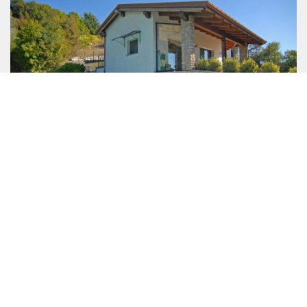
Ceva
Piemonte
2
2
253 m
413 m
Rif.
6581
Villa/Casale
Sulle colline di Ceva, in una posizione tranquilla e
appartata con una splendida vista panoramica, sorge
questa villa mozzafiato di recente costruzione,
realizzata con materiali di alta qualità e dotata delle