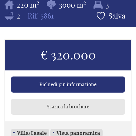
2
2
220 m
3000 m
3
2
Rif.
5861
Salva
€ 320.000
Richiedi piu informazione
Scarica la brochure
Villa/Casale
Vista panoramica