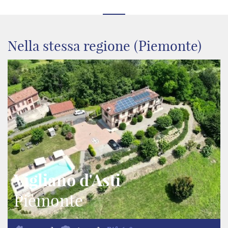
Nella stessa regione (Piemonte)
Vigliano d'Asti
Piemonte
2
2