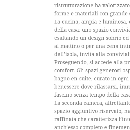
ristrutturazione ha valorizzat
forme e materiali con grande s
La cucina, ampia e luminosa, c
della casa: uno spazio convivia
esaltando un design sobrio ed 
al mattino o per una cena int
dell’isola, invita alla convivia
Proseguendo, si accede alla pr
comfort. Gli spazi generosi os
bagno en-suite, curato in ogni 
benessere dove rilassarsi, imme
fascino senza tempo della cas
La seconda camera, altrettanto
spazio aggiuntivo riservato, 
raffinata che caratterizza l’i
anch’esso completo e finemente