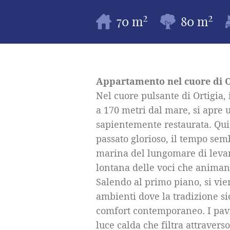
2
2
70 m
80 m
Appartamento nel cuore di Or
Nel cuore pulsante di Ortigia, 
a 170 metri dal mare, si apre
sapientemente restaurata. Qui,
passato glorioso, il tempo se
marina del lungomare di levan
lontana delle voci che animano
Salendo al primo piano, si vie
ambienti dove la tradizione s
comfort contemporaneo. I pavim
luce calda che filtra attravers