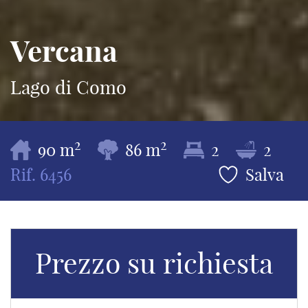
Vercana
Lago di Como
2
2
90 m
86 m
2
2
Rif.
6456
Salva
Prezzo su richiesta