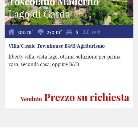
Toscolano Maderno
Lago di Garda
2
2
300 m
250 m
6
Rif.
4196
Villa/Casale Townhouse B&B/Agriturismo
liberty villa, vista lago, ottima soluzione per prima
casa, seconda casa, oppure B&B
Prezzo su richiesta
Venduto