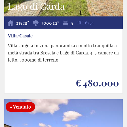
Lago di Garda
2
2
215 m
3000 m
5
Rif.
6234
Villa/Casale
Villa singola in zona panoramica e molto tranquilla a
metà strada tra Brescia e Lago di Garda. 4-5 camere da
letto, 3000mq di terreno
€ 480.000
• Venduto