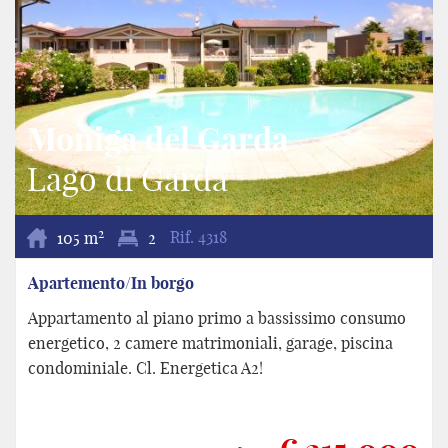
Moniga del Garda
Lago di Garda
2
105 m
2
Rif.
4318
Apartemento/In borgo
Appartamento al piano primo a bassissimo consumo
energetico, 2 camere matrimoniali, garage, piscina
condominiale. Cl. Energetica A2!