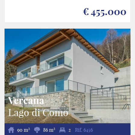
€ 455.000
Vercana
Lago di Como
2
2
90 m
86 m
2
Rif.
6456