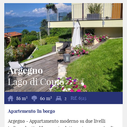
Argegno
Lago di Como
2
2
86 m
60 m
2
Rif.
6515
Apartemento/In borgo
Argegno - Appartamento moderno su due livelli