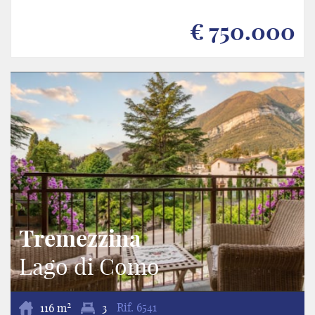
€ 750.000
Tremezzina
Lago di Como
2
116 m
3
Rif.
6541