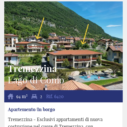
Tremezzina
Lago di Como
2
94 m
2
Rif.
6420
Apartemento/In borgo
Tremezzina - Esclusivi appartamenti di nuova
costruzione nel cuore di Tremezzina, con